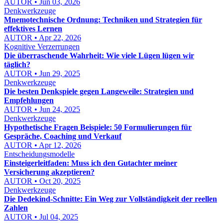
AUTOR • Jun 03, 2026
Denkwerkzeuge
Mnemotechnische Ordnung: Techniken und Strategien für
effektives Lernen
AUTOR • Apr 22, 2026
Kognitive Verzerrungen
Die überraschende Wahrheit: Wie viele Lügen lügen wir
täglich?
AUTOR • Jun 29, 2025
Denkwerkzeuge
Die besten Denkspiele gegen Langeweile: Strategien und
Empfehlungen
AUTOR • Jun 24, 2025
Denkwerkzeuge
Hypothetische Fragen Beispiele: 50 Formulierungen für
Gespräche, Coaching und Verkauf
AUTOR • Apr 12, 2026
Entscheidungsmodelle
Einsteigerleitfaden: Muss ich den Gutachter meiner
Versicherung akzeptieren?
AUTOR • Oct 20, 2025
Denkwerkzeuge
Die Dedekind-Schnitte: Ein Weg zur Vollständigkeit der reellen
Zahlen
AUTOR • Jul 04, 2025