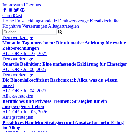
Impressum
Über uns
CloudCast
Home
Entscheidungsmodelle
Denkwerkzeuge
Kreativtechniken
Kognitive Verzerrungen
Alltagsstrategien
Denkwerkzeuge
Monat in Tag umrechnen: Die ultimative Anleitung für exakte
Zeitberechnungen
AUTOR • Jun 27, 2025
Denkwerkzeuge
Quartile Definition: Eine umfassende Erklärung für Einsteiger
AUTOR • Jul 09, 2025
Denkwerkzeuge
Die Binomialkoeffizient Rechenregel: Alles, was du wissen
musst
AUTOR • Jul 04, 2025
Alltagsstrategien
Berufliches und Privates Trennen: Strategien für ein
ausgewogenes Leben
AUTOR • Jun 03, 2026
Alltagsstrategien
Proaktives Handeln: Strategien und Ansätze für mehr Erfolg
im Alltag