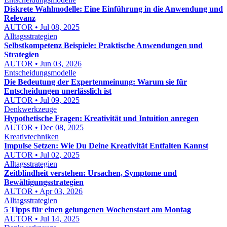
Diskrete Wahlmodelle: Eine Einführung in die Anwendung und
Relevanz
AUTOR • Jul 08, 2025
Alltagsstrategien
Selbstkompetenz Beispiele: Praktische Anwendungen und
Strategien
AUTOR • Jun 03, 2026
Entscheidungsmodelle
Die Bedeutung der Expertenmeinung: Warum sie für
Entscheidungen unerlässlich ist
AUTOR • Jul 09, 2025
Denkwerkzeuge
Hypothetische Fragen: Kreativität und Intuition anregen
AUTOR • Dec 08, 2025
Kreativtechniken
Impulse Setzen: Wie Du Deine Kreativität Entfalten Kannst
AUTOR • Jul 02, 2025
Alltagsstrategien
Zeitblindheit verstehen: Ursachen, Symptome und
Bewältigungsstrategien
AUTOR • Apr 03, 2026
Alltagsstrategien
5 Tipps für einen gelungenen Wochenstart am Montag
AUTOR • Jul 14, 2025