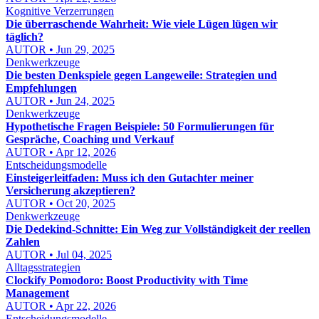
Kognitive Verzerrungen
Die überraschende Wahrheit: Wie viele Lügen lügen wir
täglich?
AUTOR • Jun 29, 2025
Denkwerkzeuge
Die besten Denkspiele gegen Langeweile: Strategien und
Empfehlungen
AUTOR • Jun 24, 2025
Denkwerkzeuge
Hypothetische Fragen Beispiele: 50 Formulierungen für
Gespräche, Coaching und Verkauf
AUTOR • Apr 12, 2026
Entscheidungsmodelle
Einsteigerleitfaden: Muss ich den Gutachter meiner
Versicherung akzeptieren?
AUTOR • Oct 20, 2025
Denkwerkzeuge
Die Dedekind-Schnitte: Ein Weg zur Vollständigkeit der reellen
Zahlen
AUTOR • Jul 04, 2025
Alltagsstrategien
Clockify Pomodoro: Boost Productivity with Time
Management
AUTOR • Apr 22, 2026
Entscheidungsmodelle