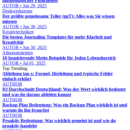
mathematischer Funktionen
AUTOR • Jun 29, 2025
Denkwerkzeuge
Der größte gemeinsame Teiler (ggT): Alles was Sie wissen
müssen
AUTOR • Jun 30, 2025
Kreativtechniken
Die besten Journaling Templates für mehr Klarheit und
Kreativität
AUTOR • Jun 30, 2025
Alltagsstrategien
10 Inspirierende Motto Beispiele für Jeden Lebensbereich
AUTOR • Jul 01, 2025
Top Trending
Ableitung tan x: Formel, Herleitung und typische Fehler
einfach erklärt
AUTHOR
IQ Durchschnitt Deutschland: Was der Wert wirklich bedeutet
und was du daraus ableiten kannst
AUTHOR
Backup Plan Bedeutung: Was ein Backup Plan wirklich ist und
warum du ihn brauchst
AUTHOR
Proaktiv Bedeutung: Was wirklich gemeint ist und wie du
proaktiv handelst