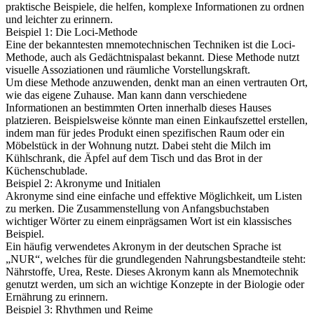
praktische Beispiele, die helfen, komplexe Informationen zu ordnen
und leichter zu erinnern.
Beispiel 1: Die Loci-Methode
Eine der bekanntesten mnemotechnischen Techniken ist die Loci-
Methode, auch als Gedächtnispalast bekannt. Diese Methode nutzt
visuelle Assoziationen und räumliche Vorstellungskraft.
Um diese Methode anzuwenden, denkt man an einen vertrauten Ort,
wie das eigene Zuhause. Man kann dann verschiedene
Informationen an bestimmten Orten innerhalb dieses Hauses
platzieren. Beispielsweise könnte man einen Einkaufszettel erstellen,
indem man für jedes Produkt einen spezifischen Raum oder ein
Möbelstück in der Wohnung nutzt. Dabei steht die Milch im
Kühlschrank, die Äpfel auf dem Tisch und das Brot in der
Küchenschublade.
Beispiel 2: Akronyme und Initialen
Akronyme sind eine einfache und effektive Möglichkeit, um Listen
zu merken. Die Zusammenstellung von Anfangsbuchstaben
wichtiger Wörter zu einem einprägsamen Wort ist ein klassisches
Beispiel.
Ein häufig verwendetes Akronym in der deutschen Sprache ist
„NUR“, welches für die grundlegenden Nahrungsbestandteile steht:
Nährstoffe, Urea, Reste. Dieses Akronym kann als Mnemotechnik
genutzt werden, um sich an wichtige Konzepte in der Biologie oder
Ernährung zu erinnern.
Beispiel 3: Rhythmen und Reime