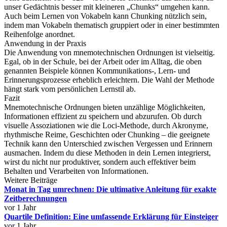
unser Gedächtnis besser mit kleineren „Chunks“ umgehen kann.
Auch beim Lernen von Vokabeln kann Chunking nützlich sein,
indem man Vokabeln thematisch gruppiert oder in einer bestimmten
Reihenfolge anordnet.
Anwendung in der Praxis
Die Anwendung von mnemotechnischen Ordnungen ist vielseitig.
Egal, ob in der Schule, bei der Arbeit oder im Alltag, die oben
genannten Beispiele können Kommunikations-, Lern- und
Erinnerungsprozesse erheblich erleichtern. Die Wahl der Methode
hängt stark vom persönlichen Lernstil ab.
Fazit
Mnemotechnische Ordnungen bieten unzählige Möglichkeiten,
Informationen effizient zu speichern und abzurufen. Ob durch
visuelle Assoziationen wie die Loci-Methode, durch Akronyme,
rhythmische Reime, Geschichten oder Chunking – die geeignete
Technik kann den Unterschied zwischen Vergessen und Erinnern
ausmachen. Indem du diese Methoden in dein Lernen integrierst,
wirst du nicht nur produktiver, sondern auch effektiver beim
Behalten und Verarbeiten von Informationen.
Weitere Beiträge
Monat in Tag umrechnen: Die ultimative Anleitung für exakte
Zeitberechnungen
vor 1 Jahr
Quartile Definition: Eine umfassende Erklärung für Einsteiger
vor 1 Jahr