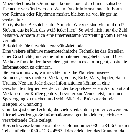
Mnemotechnische Ordnungen können auch durch musikalische
Elemente verstärkt werden. Wenn Du dir Informationen in Form
von Reimen oder Rhythmen merkst, bleiben sie viel länger im
Gedächtnis.
Ein typisches Beispiel ist der Spruch „Wie viel sind vier und drei?
Sieben, das ist klar, das weiß jeder hier.“ So wird nicht nur die Zahl
behalten, sondern auch eine unterhaltsame Vorstellung vom Lernen
vermittelt.
Beispiel 4: Die Geschichtenerzähl-Methode
Eine weitere effektive mnemotechnische Technik ist das Erstellen
einer Geschichte, in der die Informationen eingebettet sind. Diese
Methode funktioniert besonders gut, wenn es darum geht, abstrakte
Informationen zu erinnern.
Stellen wir uns vor, wir möchten uns die Planeten unseres
Sonnensystems merken: Merkur, Venus, Erde, Mars, Jupiter, Saturn,
Uranus, Neptun. Jede dieser Informationen könnte in eine
Geschichte integriert werden, in der beispielsweise ein Astronaut auf
Merkur seinen Kaffee genießt, bevor er zur Venus reist, um einen
Spaziergang zu machen und schließlich die Erde zu erkunden.
Beispiel 5: Chunking
Chunking ist eine Technik, die viele Gedächtnissportler verwenden.
Hierbei werden große Informationsmengen in kleinere, leichter zu
verarbeitende Teile zerlegt.
Beispielsweise könnte man die Telefonnummer 030-1234567 in drei
Teile aufteilen: 030 - 123 - 4567. Dies erleichtert das Erinnern, da