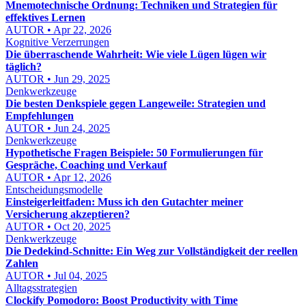
Mnemotechnische Ordnung: Techniken und Strategien für
effektives Lernen
AUTOR • Apr 22, 2026
Kognitive Verzerrungen
Die überraschende Wahrheit: Wie viele Lügen lügen wir
täglich?
AUTOR • Jun 29, 2025
Denkwerkzeuge
Die besten Denkspiele gegen Langeweile: Strategien und
Empfehlungen
AUTOR • Jun 24, 2025
Denkwerkzeuge
Hypothetische Fragen Beispiele: 50 Formulierungen für
Gespräche, Coaching und Verkauf
AUTOR • Apr 12, 2026
Entscheidungsmodelle
Einsteigerleitfaden: Muss ich den Gutachter meiner
Versicherung akzeptieren?
AUTOR • Oct 20, 2025
Denkwerkzeuge
Die Dedekind-Schnitte: Ein Weg zur Vollständigkeit der reellen
Zahlen
AUTOR • Jul 04, 2025
Alltagsstrategien
Clockify Pomodoro: Boost Productivity with Time