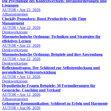
Die Psychologie des Kontextwechsels: Herausforderungen und
Lösungen
AUTOR • Apr 22, 2026
Alltagsstrategien
Clockify Pomodoro: Boost Productivity with Time
Management
AUTOR • Apr 22, 2026
Denkwerkzeuge
Mnemotechnische Ordnung: Techniken und Strategien für
effektives Lernen
AUTOR • Apr 22, 2026
Denkwerkzeuge
Mnemotechnische Ordnung: Beispiele und ihre Anwendung
AUTOR • Apr 22, 2026
Denkwerkzeuge
Reflexionsfragen: Der Schlüssel zur Selbstentdeckung und
persönlichen Weiterentwicklung
AUTOR • Apr 12, 2026
Denkwerkzeuge
Hypothetische Fragen Beispiele: 50 Formulierungen für
Gespräche, Coaching und Verkauf
AUTOR • Apr 12, 2026
Alltagsstrategien
Gelungene Kommunikation: Schlüssel zu Erfolg und Harmonie
AUTOR • Apr 06, 2026