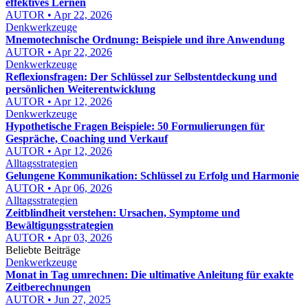
effektives Lernen
AUTOR • Apr 22, 2026
Denkwerkzeuge
Mnemotechnische Ordnung: Beispiele und ihre Anwendung
AUTOR • Apr 22, 2026
Denkwerkzeuge
Reflexionsfragen: Der Schlüssel zur Selbstentdeckung und
persönlichen Weiterentwicklung
AUTOR • Apr 12, 2026
Denkwerkzeuge
Hypothetische Fragen Beispiele: 50 Formulierungen für
Gespräche, Coaching und Verkauf
AUTOR • Apr 12, 2026
Alltagsstrategien
Gelungene Kommunikation: Schlüssel zu Erfolg und Harmonie
AUTOR • Apr 06, 2026
Alltagsstrategien
Zeitblindheit verstehen: Ursachen, Symptome und
Bewältigungsstrategien
AUTOR • Apr 03, 2026
Beliebte Beiträge
Denkwerkzeuge
Monat in Tag umrechnen: Die ultimative Anleitung für exakte
Zeitberechnungen
AUTOR • Jun 27, 2025