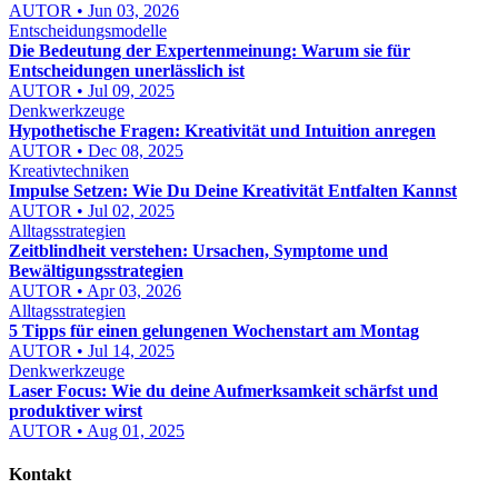
AUTOR • Jun 03, 2026
Entscheidungsmodelle
Die Bedeutung der Expertenmeinung: Warum sie für
Entscheidungen unerlässlich ist
AUTOR • Jul 09, 2025
Denkwerkzeuge
Hypothetische Fragen: Kreativität und Intuition anregen
AUTOR • Dec 08, 2025
Kreativtechniken
Impulse Setzen: Wie Du Deine Kreativität Entfalten Kannst
AUTOR • Jul 02, 2025
Alltagsstrategien
Zeitblindheit verstehen: Ursachen, Symptome und
Bewältigungsstrategien
AUTOR • Apr 03, 2026
Alltagsstrategien
5 Tipps für einen gelungenen Wochenstart am Montag
AUTOR • Jul 14, 2025
Denkwerkzeuge
Laser Focus: Wie du deine Aufmerksamkeit schärfst und
produktiver wirst
AUTOR • Aug 01, 2025
Kontakt