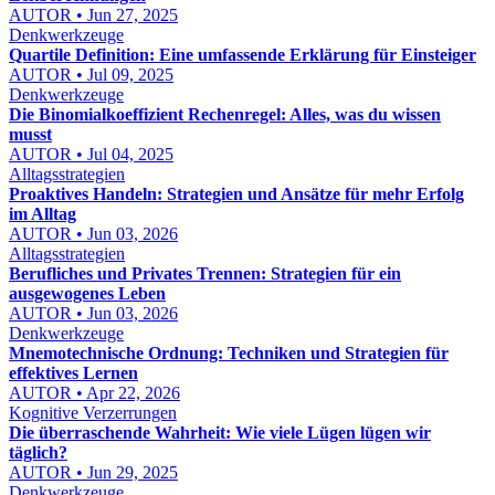
AUTOR • Jun 27, 2025
Denkwerkzeuge
Quartile Definition: Eine umfassende Erklärung für Einsteiger
AUTOR • Jul 09, 2025
Denkwerkzeuge
Die Binomialkoeffizient Rechenregel: Alles, was du wissen
musst
AUTOR • Jul 04, 2025
Alltagsstrategien
Proaktives Handeln: Strategien und Ansätze für mehr Erfolg
im Alltag
AUTOR • Jun 03, 2026
Alltagsstrategien
Berufliches und Privates Trennen: Strategien für ein
ausgewogenes Leben
AUTOR • Jun 03, 2026
Denkwerkzeuge
Mnemotechnische Ordnung: Techniken und Strategien für
effektives Lernen
AUTOR • Apr 22, 2026
Kognitive Verzerrungen
Die überraschende Wahrheit: Wie viele Lügen lügen wir
täglich?
AUTOR • Jun 29, 2025
Denkwerkzeuge