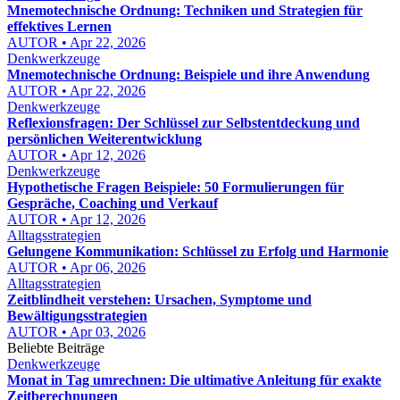
Mnemotechnische Ordnung: Techniken und Strategien für
effektives Lernen
AUTOR • Apr 22, 2026
Denkwerkzeuge
Mnemotechnische Ordnung: Beispiele und ihre Anwendung
AUTOR • Apr 22, 2026
Denkwerkzeuge
Reflexionsfragen: Der Schlüssel zur Selbstentdeckung und
persönlichen Weiterentwicklung
AUTOR • Apr 12, 2026
Denkwerkzeuge
Hypothetische Fragen Beispiele: 50 Formulierungen für
Gespräche, Coaching und Verkauf
AUTOR • Apr 12, 2026
Alltagsstrategien
Gelungene Kommunikation: Schlüssel zu Erfolg und Harmonie
AUTOR • Apr 06, 2026
Alltagsstrategien
Zeitblindheit verstehen: Ursachen, Symptome und
Bewältigungsstrategien
AUTOR • Apr 03, 2026
Beliebte Beiträge
Denkwerkzeuge
Monat in Tag umrechnen: Die ultimative Anleitung für exakte
Zeitberechnungen