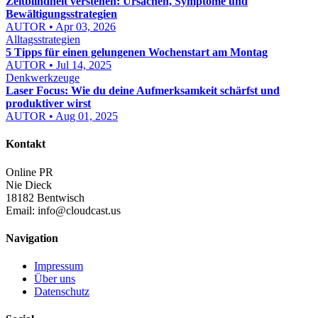
Zeitblindheit verstehen: Ursachen, Symptome und
Bewältigungsstrategien
AUTOR • Apr 03, 2026
Alltagsstrategien
5 Tipps für einen gelungenen Wochenstart am Montag
AUTOR • Jul 14, 2025
Denkwerkzeuge
Laser Focus: Wie du deine Aufmerksamkeit schärfst und
produktiver wirst
AUTOR • Aug 01, 2025
Kontakt
Online PR
Nie Dieck
18182 Bentwisch
Email:
info@cloudcast.us
Navigation
Impressum
Über uns
Datenschutz