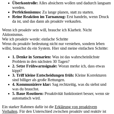
Überkontrolle:
Alles absichern wollen und dadurch langsam
werden.
Perfektionismus:
Zu lange planen, statt zu starten.
Reine Reaktion im Tarnanzug:
Erst handeln, wenn Druck
da ist, und das dann als proaktiv verkaufen.
Wenn ich proaktiv sein will, brauche ich Klarheit. Nicht
Aktionismus.
Wie ich proaktiv werde: einfache Schritte
Wenn du proaktiv bedeutung nicht nur verstehen, sondern leben
willst, brauchst du ein System. Hier sind meine einfachen Schritte:
1. Denke in Szenarien:
Was ist das wahrscheinlichste
Problem in den nächsten 30 Tagen?
2. Setze Frühwarnsignale:
Woran merke ich, dass etwas
kippt?
3. Triff kleine Entscheidungen früh:
Kleine Korrekturen
sind billiger als große Rettungen.
4. Kommuniziere klar:
Sag rechtzeitig, was du siehst und
was du brauchst.
5. Baue Routinen:
Proaktivität funktioniert besser, wenn sie
automatisch wird.
Ein starker Rahmen dafür ist die
Erklärung von proaktivem
Verhalten
. Für den Unterschied zwischen proaktiv und reaktiv ist