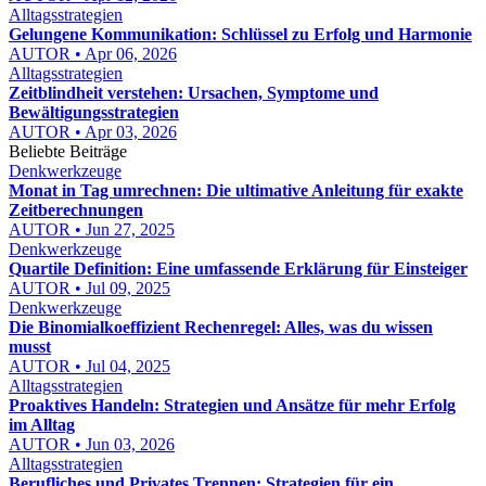
Alltagsstrategien
Gelungene Kommunikation: Schlüssel zu Erfolg und Harmonie
AUTOR • Apr 06, 2026
Alltagsstrategien
Zeitblindheit verstehen: Ursachen, Symptome und
Bewältigungsstrategien
AUTOR • Apr 03, 2026
Beliebte Beiträge
Denkwerkzeuge
Monat in Tag umrechnen: Die ultimative Anleitung für exakte
Zeitberechnungen
AUTOR • Jun 27, 2025
Denkwerkzeuge
Quartile Definition: Eine umfassende Erklärung für Einsteiger
AUTOR • Jul 09, 2025
Denkwerkzeuge
Die Binomialkoeffizient Rechenregel: Alles, was du wissen
musst
AUTOR • Jul 04, 2025
Alltagsstrategien
Proaktives Handeln: Strategien und Ansätze für mehr Erfolg
im Alltag
AUTOR • Jun 03, 2026
Alltagsstrategien
Berufliches und Privates Trennen: Strategien für ein