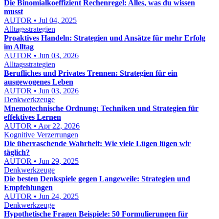
Die Binomialkoeffizient Rechenregel: Alles, was du wissen
musst
AUTOR • Jul 04, 2025
Alltagsstrategien
Proaktives Handeln: Strategien und Ansätze für mehr Erfolg
im Alltag
AUTOR • Jun 03, 2026
Alltagsstrategien
Berufliches und Privates Trennen: Strategien für ein
ausgewogenes Leben
AUTOR • Jun 03, 2026
Denkwerkzeuge
Mnemotechnische Ordnung: Techniken und Strategien für
effektives Lernen
AUTOR • Apr 22, 2026
Kognitive Verzerrungen
Die überraschende Wahrheit: Wie viele Lügen lügen wir
täglich?
AUTOR • Jun 29, 2025
Denkwerkzeuge
Die besten Denkspiele gegen Langeweile: Strategien und
Empfehlungen
AUTOR • Jun 24, 2025
Denkwerkzeuge
Hypothetische Fragen Beispiele: 50 Formulierungen für