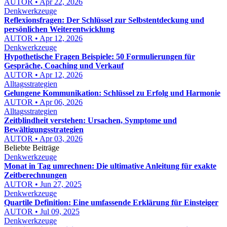
AUTOR • Apr 22, 2026
Denkwerkzeuge
Reflexionsfragen: Der Schlüssel zur Selbstentdeckung und
persönlichen Weiterentwicklung
AUTOR • Apr 12, 2026
Denkwerkzeuge
Hypothetische Fragen Beispiele: 50 Formulierungen für
Gespräche, Coaching und Verkauf
AUTOR • Apr 12, 2026
Alltagsstrategien
Gelungene Kommunikation: Schlüssel zu Erfolg und Harmonie
AUTOR • Apr 06, 2026
Alltagsstrategien
Zeitblindheit verstehen: Ursachen, Symptome und
Bewältigungsstrategien
AUTOR • Apr 03, 2026
Beliebte Beiträge
Denkwerkzeuge
Monat in Tag umrechnen: Die ultimative Anleitung für exakte
Zeitberechnungen
AUTOR • Jun 27, 2025
Denkwerkzeuge
Quartile Definition: Eine umfassende Erklärung für Einsteiger
AUTOR • Jul 09, 2025
Denkwerkzeuge