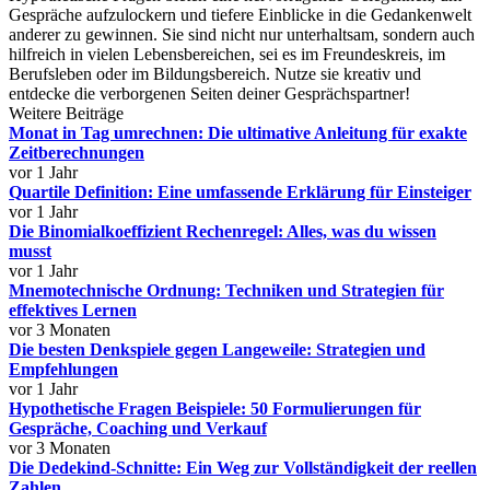
Gespräche aufzulockern und tiefere Einblicke in die Gedankenwelt
anderer zu gewinnen. Sie sind nicht nur unterhaltsam, sondern auch
hilfreich in vielen Lebensbereichen, sei es im Freundeskreis, im
Berufsleben oder im Bildungsbereich. Nutze sie kreativ und
entdecke die verborgenen Seiten deiner Gesprächspartner!
Weitere Beiträge
Monat in Tag umrechnen: Die ultimative Anleitung für exakte
Zeitberechnungen
vor 1 Jahr
Quartile Definition: Eine umfassende Erklärung für Einsteiger
vor 1 Jahr
Die Binomialkoeffizient Rechenregel: Alles, was du wissen
musst
vor 1 Jahr
Mnemotechnische Ordnung: Techniken und Strategien für
effektives Lernen
vor 3 Monaten
Die besten Denkspiele gegen Langeweile: Strategien und
Empfehlungen
vor 1 Jahr
Hypothetische Fragen Beispiele: 50 Formulierungen für
Gespräche, Coaching und Verkauf
vor 3 Monaten
Die Dedekind-Schnitte: Ein Weg zur Vollständigkeit der reellen
Zahlen